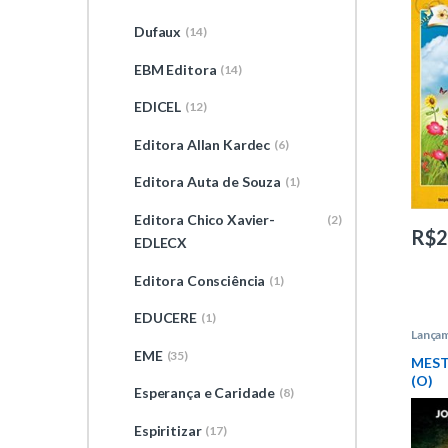
Dufaux
(14)
EBM Editora
(14)
EDICEL
(12)
Editora Allan Kardec
(6)
Editora Auta de Souza
(1)
Editora Chico Xavier-
(2)
R$
2
EDLECX
Editora Consciência
(1)
EDUCERE
(1)
Lança
Intelít
EME
(35)
MEST
(O)
Esperança e Caridade
(8)
Espiritizar
(17)