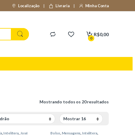
Localização
Livraria
Minha Conta
R$
0,00
0
Mostrando todos os 20 resultados
da
,
Intelítera
,
José
Bolso
,
Mensagens
,
Intelítera
,