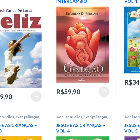
INTERCÂMBIO
VOL. 1
R$
34
R$
59,90
9,90
on Salles
,
Evangelização
,
Adeilson Salles
,
Evangelização
,
Adeilson 
ojuvenil
,
Intelítera
Infantojuvenil
,
Intelítera
Infantoju
 E AS CRIANÇAS –
JESUS E AS CRIANÇAS –
JESUS 
3
VOL. 4
VOL. 5