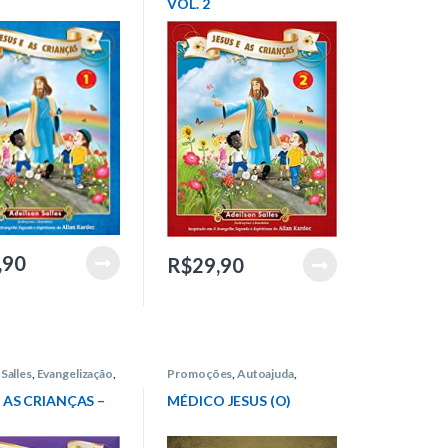
VOL. 2
,90
R$
29,90
Salles
,
Evangelização
,
Promoções
,
Autoajuda
,
venil
,
Intelítera
Intelítera
,
José Carlos de Lucca
E AS CRIANÇAS –
MÉDICO JESUS (O)