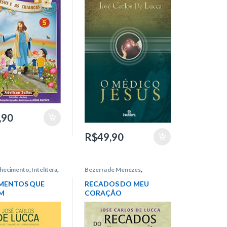
,90
R$
49,90
hecimento
,
Intelítera
,
Bezerra de Menezes
,
los de Lucca
Mensagens
,
Intelítera
,
José
Carlos de Lucca
MENTOS QUE
RECADOS DO MEU
M
CORAÇÃO