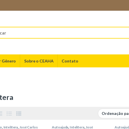
r Gênero
Sobre o CEAHA
Contato
ítera
ão
,
Intelítera
,
José Carlos
Autoajuda
,
Intelítera
,
José
Autoaju