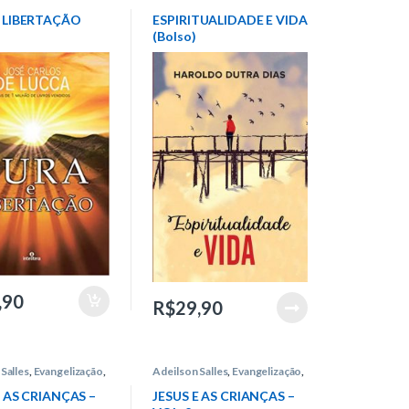
e Lucca
Haroldo Dutra Dias
 LIBERTAÇÃO
ESPIRITUALIDADE E VIDA
(Bolso)
,90
R$
29,90
Salles
,
Evangelização
,
Adeilson Salles
,
Evangelização
,
venil
,
Intelítera
Infantojuvenil
,
Intelítera
E AS CRIANÇAS –
JESUS E AS CRIANÇAS –