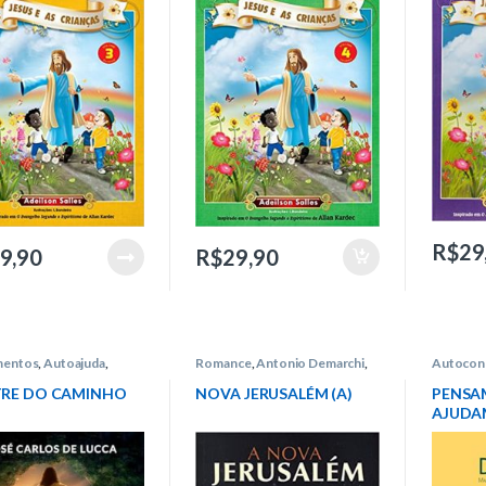
R$
29
9,90
R$
29,90
mentos
,
Autoajuda
,
Romance
,
Antonio Demarchi
,
Autocon
era
,
José Carlos de Lucca
Irmão Virgílio
,
Intelítera
José Car
RE DO CAMINHO
NOVA JERUSALÉM (A)
PENSA
AJUDA