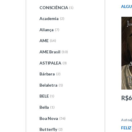
de Luc
ALGU
CONSCIÊNCIA
(1)
Academia
(2)
Aliança
(7)
AME
(14)
AME Brasil
(10)
ASTIPALEA
(3)
Bárbara
(2)
Belaletra
(1)
BELE
(1)
R$
6
Bella
(1)
Boa Nova
(56)
Autoa
Carlos
FELIZ
Butterfly
(2)