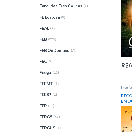
Farol das Tres Colinas
(1)
FE Editora
(8)
FEAL
(2)
FEB
(229)
FEB OnDemand
(7)
FEC
(2)
R$
6
Feego
(13)
FEEMT
(1)
Intelít
Campo
FEESP
(1)
REC
EMO
FEP
(11)
FERGS
(37)
FERGUS
(1)