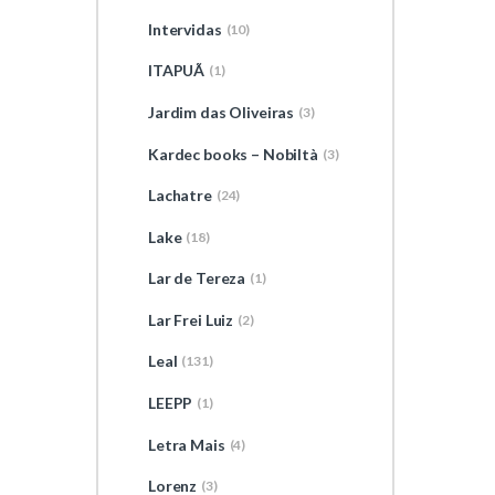
Intervidas
(10)
ITAPUÃ
(1)
Jardim das Oliveiras
(3)
Kardec books – Nobiltà
(3)
Lachatre
(24)
Lake
(18)
Lar de Tereza
(1)
Lar Frei Luiz
(2)
Leal
(131)
LEEPP
(1)
Letra Mais
(4)
Lorenz
(3)