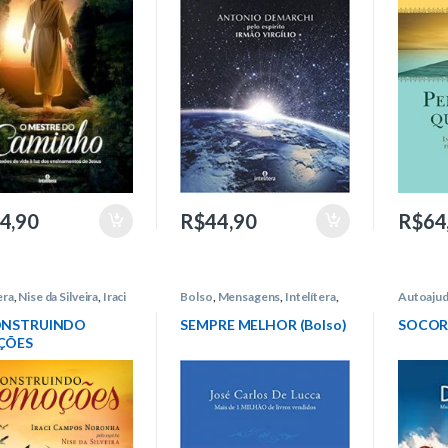
4,90
R$
44,90
R$
64
era
,
Nise da Silveira
,
Iraci
Bolso
,
Mensagens
,
Intelítera
,
Autoaju
s Noronha
José Carlos de Lucca
Carlos d
ONSTRUINDO
SEMPRE MELHOR (Bolso)
SOCOR
ÇÕES