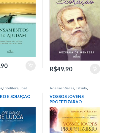
,90
R$
49,90
da
,
Intelítera
,
José
Adeilson Salles
,
Estudo
,
e Lucca
Juventude
,
Suicídio
,
Intelítera
,
Yvonne do Amaral Pereira
,
Luiz
RO E SOLUÇAO
VOSSOS JOVENS
Sérgio
PROFETIZARÃO