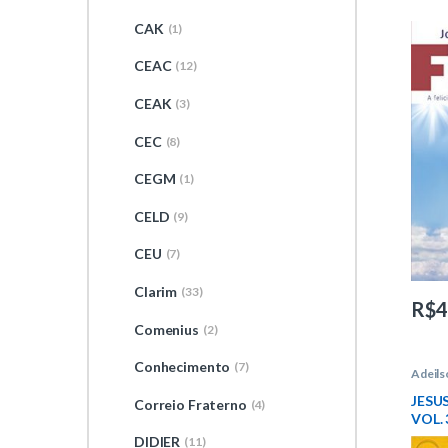
CAK
(1)
CEAC
(12)
CEAK
(3)
CEC
(8)
CEGM
(1)
CELD
(9)
CEU
(7)
Clarim
(33)
R$
4
Comenius
(2)
Conhecimento
(7)
Adeils
Infant
JESUS
Correio Fraterno
(4)
VOL. 
DIDIER
(11)