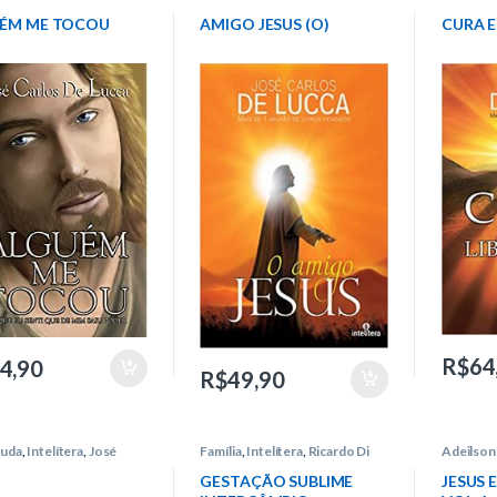
ca
Carlos de Lucca
Carlos d
ÉM ME TOCOU
AMIGO JESUS (O)
CURA E
R$
64
4,90
R$
49,90
juda
,
Intelítera
,
José
Família
,
Intelítera
,
Ricardo Di
Adeilson 
 de Lucca
Bernardi
Infantoju
GESTAÇÃO SUBLIME
JESUS 