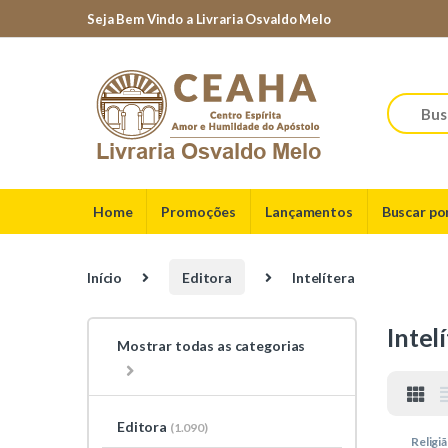
Skip to navigation
Skip to content
Seja Bem Vindo a Livraria Osvaldo Melo
Home
Promoções
Lançamentos
Buscar po
Início
Editora
Intelítera
Intel
Mostrar todas as categorias
Editora
(1.090)
Religi