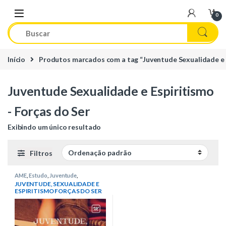
Skip to navigation
Skip to content
0
Início
Produtos marcados com a tag “Juventude Sexualidade e E
Juventude Sexualidade e Espiritismo
- Forças do Ser
Exibindo um único resultado
Filtros
AME
,
Estudo
,
Juventude
,
Sexualidade
,
Autores Diversos
JUVENTUDE, SEXUALIDADE E
ESPIRITISMO FORÇAS DO SER
– VOL. 1